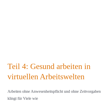
Angebote
Über AviloX
Aktuelles
Events
Teil 4: Gesund arbeiten in
virtuellen Arbeitswelten
Shop
Arbeiten ohne Anwesenheitspflicht und ohne Zeitvorgaben
Datenschutz
klingt für Viele wie
Impressum